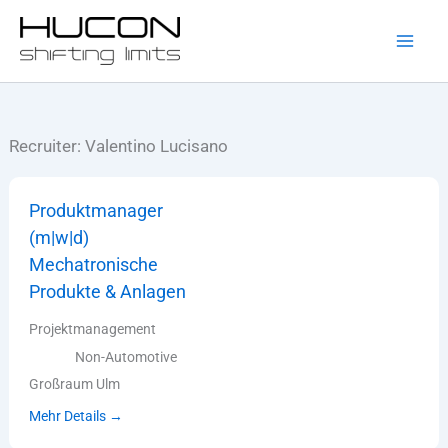
Zum
Inhalt
springen
Recruiter:
Valentino Lucisano
Produktmanager
(m|w|d)
Mechatronische
Produkte & Anlagen
Projektmanagement
Non-Automotive
Großraum Ulm
Mehr Details