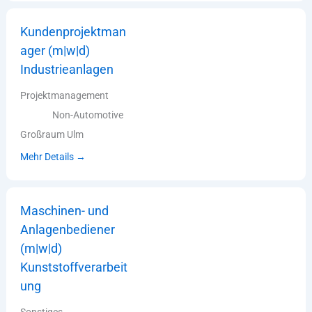
Kundenprojektman
ager (m|w|d)
Industrieanlagen
Projektmanagement
Non-Automotive
Großraum Ulm
Mehr Details
Maschinen- und
Anlagenbediener
(m|w|d)
Kunststoffverarbeit
ung
Sonstiges