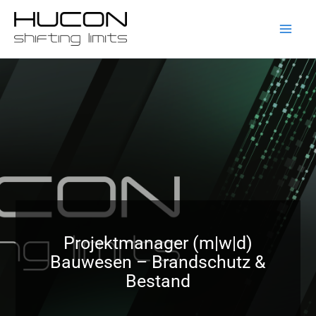
Zum
Inhalt
springen
Projektmanager (m|w|d)
Bauwesen – Brandschutz &
Bestand