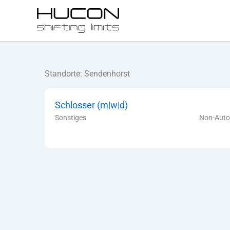
Zum
Inhalt
springen
Standorte:
Sendenhorst
Schlosser (m|w|d)
Sonstiges
Non-Auto