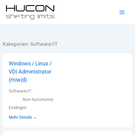
Zum
Inhalt
springen
Kategorien:
Software/IT
Windows / Linux /
VDI Administrator
(m|w|d)
Software/IT
Non-Automotive
Esslingen
Mehr Details